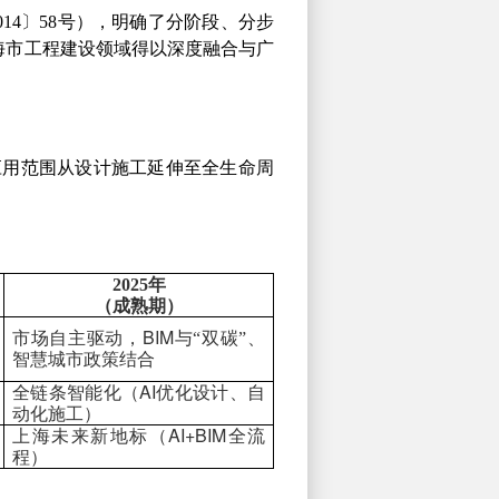
014
〕
58
号），明确了分阶段、分步
海市工程建设领域得以深度融合与广
应用范围从设计施工延伸至全生命周
2025
年
（成熟期）
BIM
市场自主驱动，
与“双碳”、
智慧城市政策结合
AI
全链条智能化（
优化设计、自
动化施工）
AI+BIM
上海未来新地标（
全流
程）