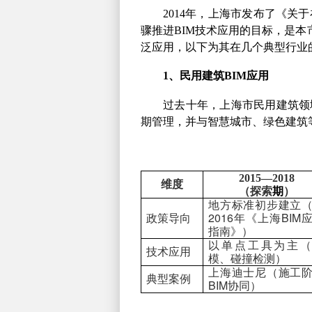
2014
年，上海市发布了《关于
骤推进
BIM
技术应用的目标，是本
泛应用，以下为其在几个典型行业
1
、民用建筑
BIM
应用
过去十年，上海市民用建筑领
期管理，并与智慧城市、绿色建筑
2015
—
2018
维度
（探索
期
）
地方标准初步建立
2016
BIM
政策导向
年《上海
指南》）
以单点工具为主（
技术应用
模、碰撞检测）
上海迪士尼（施工
典型案例
BIM
协同）