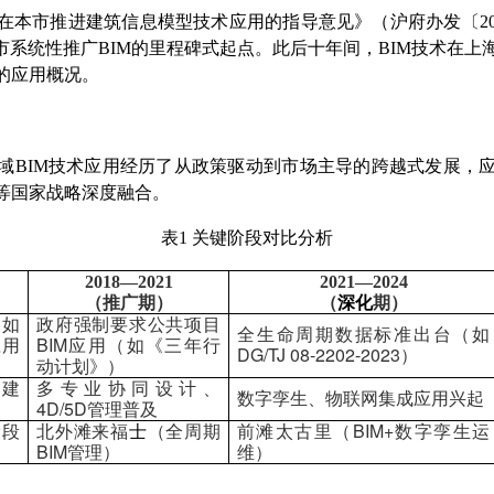
在本市推进建筑信息模型技术应用的指导意见》（沪府办发〔
2
市系统性推广
BIM
的里程碑式起点。此后十年间，
BIM
技术在上
的应用概况。
域
BIM
技术应用经历了从政策驱动到市场主导的跨越式发展，
等国家战略深度融合。
表
1
关键阶段对比分析
2018
—
2021
2021
—
2024
（推广期）
（
深化
期）
（如
政府强制要求公共项目
全生命周期数据标准出台（如
BIM
应用
应用（如《三年行
DG/TJ 08-2202-2023
）
动计划》）
建
多专业协同设计、
数字孪生、物联网集成应用兴起
4D/5D
管理普及
BIM+
阶段
北外滩来福
士
（全周期
前滩太古里（
数字孪生运
BIM
管理）
维）