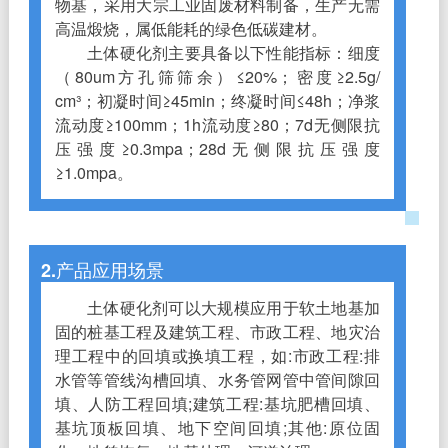
物基，采用大宗工业固废材料制备，生产无需
高温煅烧，属低能耗的绿色低碳建材。
土体硬化剂主要具备以下性能指标：细度
（80um方孔筛筛余）≤20%；密度≥2.5g/‌
cm³‌；初凝时间≥45min；终凝时间≤48h；净浆
流动度≥100mm；1h流动度≥80；7d无侧限抗
压强度≥0.3mpa；28d无侧限抗压强度
≥1.0mpa。
2.产品应用场景
土体硬化剂可以大规模应用于软土地基加
固的桩基工程及建筑工程、市政工程、地灾治
理工程中的回填或换填工程，如:市政工程:排
水管等管线沟槽回填、水务管网管中管间隙回
填、人防工程回填;建筑工程:基坑肥槽回填、
基坑顶板回填、地下空间回填;其他:原位固